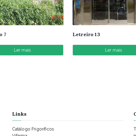
o 7
Letreiro 13
Ler mais
Ler mais
Links
Catálogo Frigoríficos
T
Vifarma
n