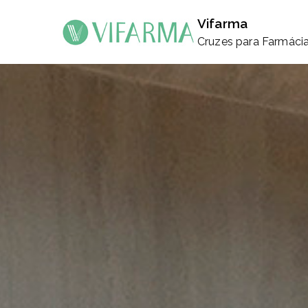
Saltar
Vifarma
para
Cruzes para Farmáci
o
conteúdo