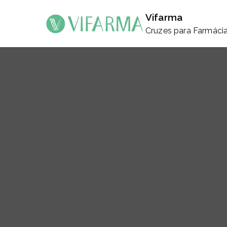
Saltar
Vifarma
para
Cruzes para Farmáci
o
conteúdo