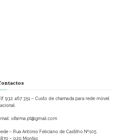
Contactos
lf: 932 467 351 – Custo de chamada para rede móvel
acional.
mail: vifarma.pt@gmail.com
ede – Rua António Feliciano de Castilho Nº105
870 – 020 Montijo