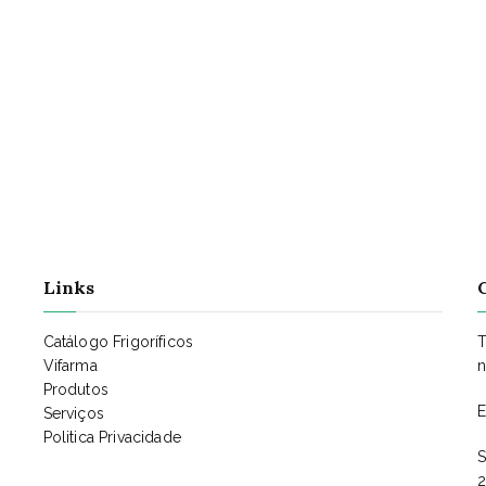
Links
Catálogo Frigoríficos
T
Vifarma
n
Produtos
E
Serviços
Politica Privacidade
S
2