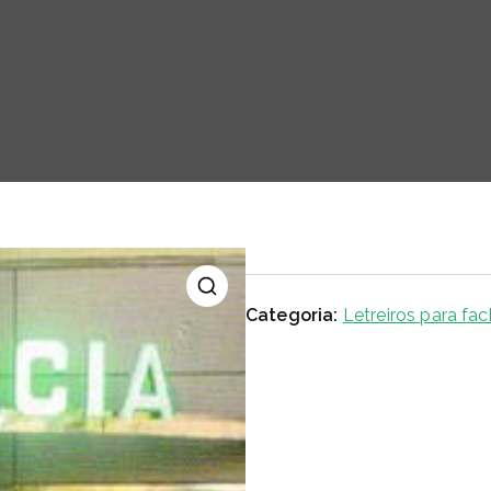
Categoria:
Letreiros para fa
🔍