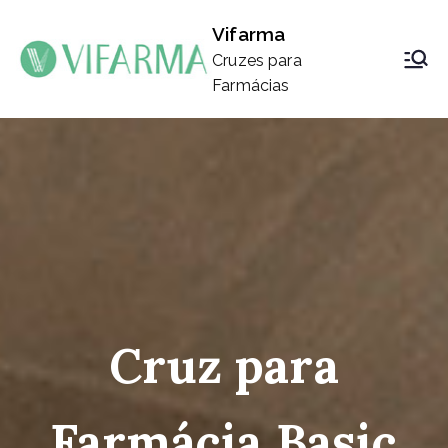
Saltar
Vifarma
para
Cruzes para
o
Farmácias
conteúdo
Cruz para
Farmácia Basic