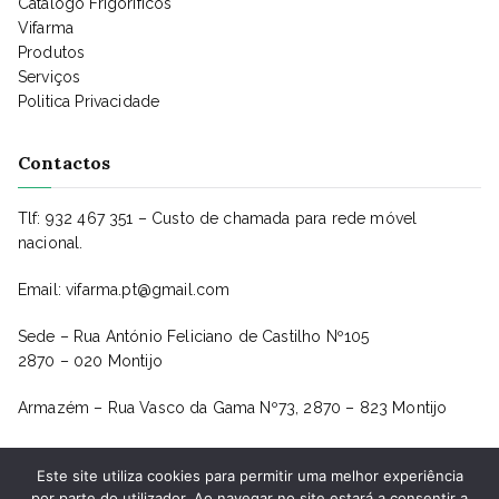
Catálogo Frigoríficos
Vifarma
Produtos
Serviços
Politica Privacidade
Contactos
Tlf: 932 467 351 – Custo de chamada para rede móvel
nacional.
Email: vifarma.pt@gmail.com
Sede – Rua António Feliciano de Castilho Nº105
2870 – 020 Montijo
Armazém – Rua Vasco da Gama Nº73, 2870 – 823 Montijo
Este site utiliza cookies para permitir uma melhor experiência
por parte do utilizador. Ao navegar no site estará a consentir a